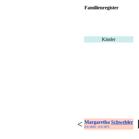
Familienregister
Kinder
<
Margaretha
Schwebler
0.0.1834 - 0.0.1871