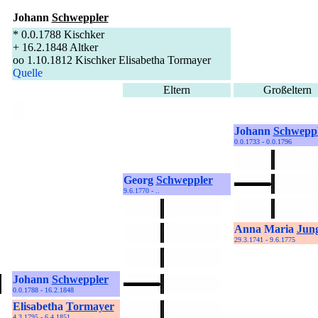
Johann
Schweppler
* 0.0.1788 Kischker
+ 16.2.1848 Altker
oo 1.10.1812 Kischker Elisabetha Tormayer
Quelle
Eltern
Großeltern
Johann
Schwepp
0.0.1733 - 0.0.1796
Georg
Schweppler
9.6.1770 - ..
Anna Maria
Jun
29.3.1741 - 9.6.1775
Johann
Schweppler
0.0.1788 - 16.2.1848
Elisabetha
Tormayer
4.3.1795 - 6.4.1851