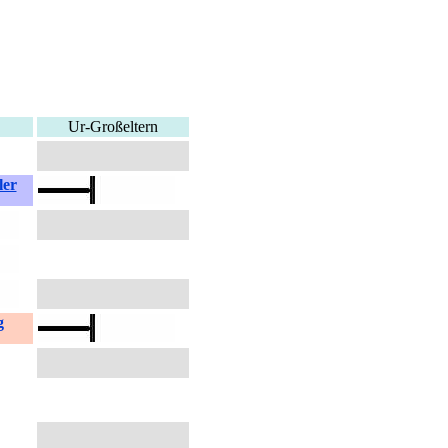
Ur-Großeltern
ler
g