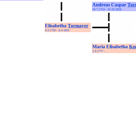
Andreas Caspar
Tor
10.7.1754 - 16.10.1816
Elisabetha
Tormayer
4.3.1795 - 6.4.1851
Maria Elisabetha
Ko
2.9.1777 - ..