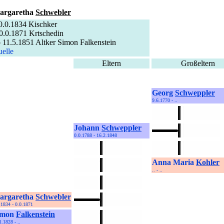
argaretha
Schwebler
0.0.1834 Kischker
0.0.1871 Krtschedin
 11.5.1851 Altker Simon Falkenstein
elle
Eltern
Großeltern
Georg
Schweppler
9.6.1770 - ..
Johann
Schweppler
0.0.1788 - 16.2.1848
Anna Maria
Kohler
.. - ..
argaretha
Schwebler
.1834 - 0.0.1871
imon
Falkenstein
1.1828 - ..