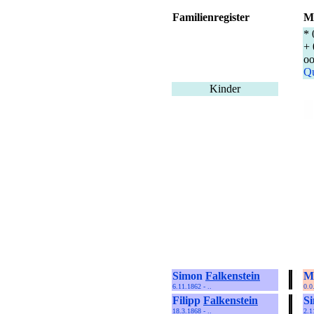
Familienregister
M
* 
+ 
oo
Qu
Kinder
Simon
Falkenstein
M
6.11.1862 - ..
0.0
Filipp
Falkenstein
S
18.3.1868 - ..
2.1