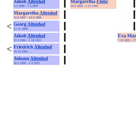
Jakob
Altenhof
Margaretha
Flohr
3.2.1896 - 7.3.1897
19.9.1863 - 1.11.1941
Margaretha
Altenhof
10.8.1897 - 14.8.1898
<
Georg
Altenhof
12.11.1898 - ..
Jakob
Altenhof
Eva Mar
22.3.1901 - 1.10.1923
7.10.1825 - 1
<
Friedrich
Altenhof
16.10.1902 - ..
Johann
Altenhof
20.5.1905 - 2.3.1922