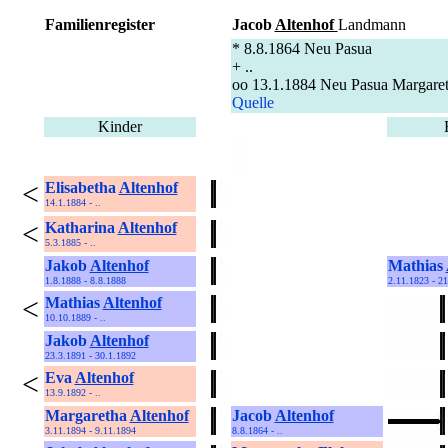
Familienregister
Jacob
Altenhof
Landmann
* 8.8.1864 Neu Pasua
+ ..
oo 13.1.1884 Neu Pasua Margaret
Quelle
Kinder
<
Elisabetha
Altenhof
14.1.1884 - ..
<
Katharina
Altenhof
5.3.1885 - ..
Jakob
Altenhof
Mathias
1.8.1888 - 8.8.1888
2.11.1823 - 2
<
Mathias
Altenhof
10.10.1889 - ..
Jakob
Altenhof
23.3.1891 - 30.1.1892
<
Eva
Altenhof
13.9.1892 - ..
Margaretha
Altenhof
Jacob
Altenhof
3.11.1894 - 9.11.1894
8.8.1864 - ..