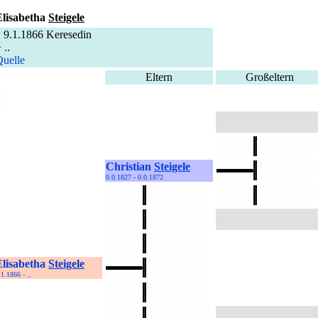
Elisabetha
Steigele
 9.1.1866 Keresedin
 ..
uelle
Eltern
Großeltern
Christian
Steigele
0.0.1827 - 0.0.1872
Elisabetha
Steigele
.1.1866 - ..