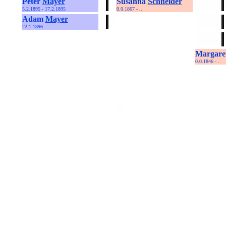
Peter
Mayer
Susanna
Schneider
5.2.1895 - 17.2.1895
0.0.1867 - ..
Adam
Mayer
22.1.1896 - ..
Margare
0.0.1846 - ..